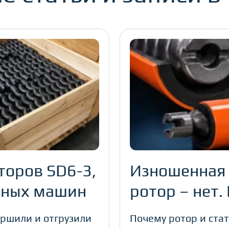
торов SD6-3,
Изношенная 
урных машин
ротор – нет.
ершили и отгрузили
Почему ротор и ста