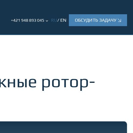
RU
EN
ОБСУДИТЬ ЗАДАЧУ
+421 948 893 045
жные ротор-