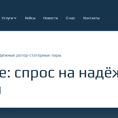
Услуги
Кейсы
Новости
О нас
Контакты
надёжные ротор-статорные пары
e: спрос на надё
ы