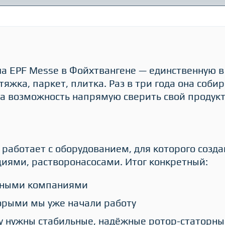
а EPF Messe в Фойхтвангене — единственную в
яжка, паркет, плитка. Раз в три года она соби
— а возможность напрямую сверить свой продукт
о работает с оборудованием, для которого соз
циями, растворонасосами. Итог конкретный:
исными компаниями
торыми мы уже начали работу
у нужны стабильные, надёжные ротор-статорн