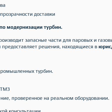
тва
 прозрачности доставки
по модернизации турбин.
роизводит запасные части для паровых и газов
и предоставляет решения, находящиеся в
юрисд
 промышленных турбин.
ПТМЗ
ние, проверенное на реальном оборудовании.
кой консультации.