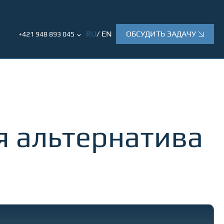
RU
EN
ОБСУДИТЬ ЗАДАЧУ
+421 948 893 045
я альтернатива