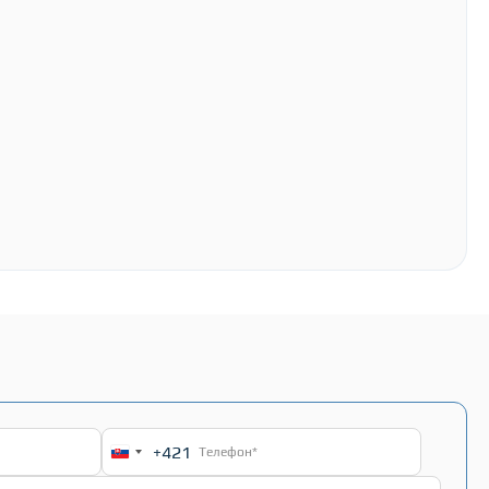
+421
Slovakia
+421