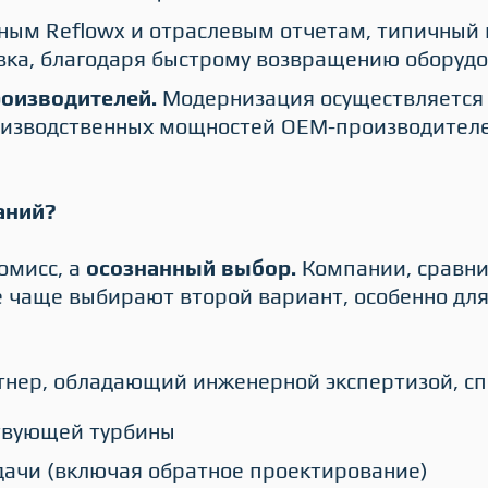
ным Reflowx и отраслевым отчетам, типичный
овка, благодаря быстрому возвращению оборудо
роизводителей.
Модернизация осуществляетс
оизводственных мощностей OEM-производителе
аний?
омисс, а
осознанный выбор.
Компании, сравни
е чаще выбирают второй вариант, особенно дл
тнер, обладающий инженерной экспертизой, сп
ствующей турбины
дачи (включая обратное проектирование)