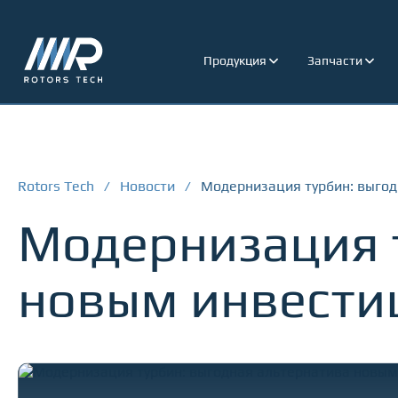
Продукция
Запчасти
Rotors Tech
/
Новости
/
Модернизация турбин: выгод
Модернизация т
новым инвести